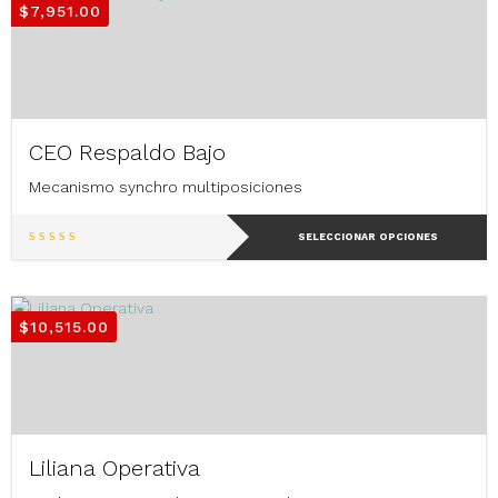
$
7,951.00
CEO Respaldo Bajo
Mecanismo synchro multiposiciones
Este
SELECCIONAR OPCIONES
producto
tiene
múltiples
variantes.
$
10,515.00
Las
opciones
se
pueden
elegir
en
Liliana Operativa
la
página