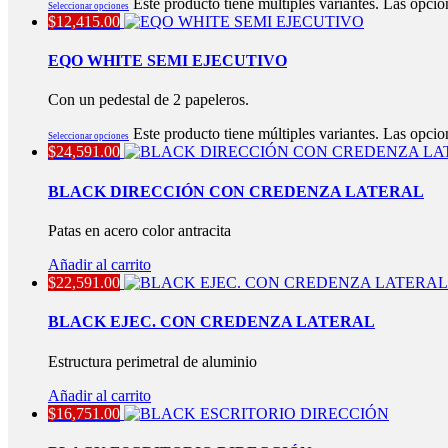
Este producto tiene múltiples variantes. Las opcio
Seleccionar opciones
$
12,415.00
EQO WHITE SEMI EJECUTIVO
Con un pedestal de 2 papeleros.
Este producto tiene múltiples variantes. Las opcio
Seleccionar opciones
$
24,591.00
BLACK DIRECCIÓN CON CREDENZA LATERAL
Patas en acero color antracita
Añadir al carrito
$
22,591.00
BLACK EJEC. CON CREDENZA LATERAL
Estructura perimetral de aluminio
Añadir al carrito
$
16,751.00