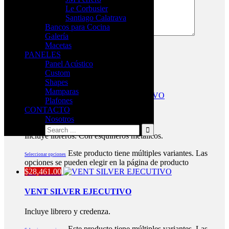
Le Corbusier
Santiago Calatrava
Bancos para Cocina
Galería
Macetas
PANELES
Panel Acústico
Productos relacionados
Custom
Shapes
Mamparas
$
22,721.00
Plafones
CONTACTO
EQO WHITE EJECUTIVO
Nosotros
Incluye libreros. Con esquineros metálicos.
Este producto tiene múltiples variantes. Las
Seleccionar opciones
opciones se pueden elegir en la página de producto
$
28,461.00
VENT SILVER EJECUTIVO
Incluye librero y credenza.
Este producto tiene múltiples variantes. Las