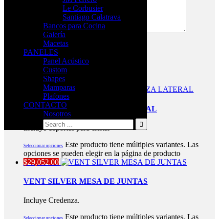
Le Corbusier
Santiago Calatrava
Bancos para Cocina
Galería
Macetas
PANELES
Panel Acústico
Productos relacionados
Custom
Shapes
Mamparas
$
27,495.00
Plafones
CONTACTO
PRO WHITE CREDENZA LATERAL
Nosotros
Incluye coportes para cristal
Este producto tiene múltiples variantes. Las
Seleccionar opciones
opciones se pueden elegir en la página de producto
$
29,052.00
VENT SILVER MESA DE JUNTAS
Incluye Credenza.
Este producto tiene múltiples variantes. Las
Seleccionar opciones