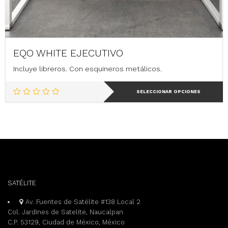
EQO WHITE EJECUTIVO
Incluye libreros. Con esquineros metálicos.
Este
SELECCIONAR OPCIONES
producto
tiene
múltiples
variantes.
Las
opciones
se
pueden
elegir
SATÉLITE
en
la
Av. Fuentes de Satélite #138 Local 2
página
Col. Jardines de Satelite, Naucalpan
de
C.P. 53129, Ciudad de México, México