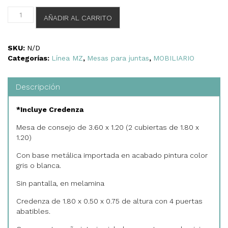
VENT
AÑADIR AL CARRITO
SILVER
MESA
DE
SKU:
N/D
JUNTAS
Categorías:
Línea MZ
,
Mesas para juntas
,
MOBILIARIO
cantidad
Descripción
*Incluye Credenza
Mesa de consejo de 3.60 x 1.20 (2 cubiertas de 1.80 x
1.20)
Con base metálica importada en acabado pintura color
gris o blanca.
Sin pantalla, en melamina
Credenza de 1.80 x 0.50 x 0.75 de altura con 4 puertas
abatibles.