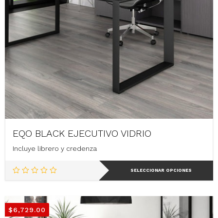
EQO BLACK EJECUTIVO VIDRIO
Incluye librero y credenza
Este
SELECCIONAR OPCIONES
producto
tiene
múltiples
variantes.
$
6,729.00
Las