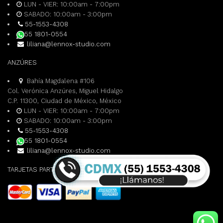
producto
LUN - VIER: 10:00am - 7:00pm
SABADO: 10:00am - 3:00pm
55-1553-4308
55 1801-0554
liliana@lennox-studio.com
ANZÚRES
Bahía Magdalena #106
Col. Verónica Anzúres, Miguel Hidalgo
C.P. 11300, Ciudad de México, México
LUN - VIER: 10:00am - 7:00pm
SABADO: 10:00am - 3:00pm
55-1553-4308
55 1801-0554
liliana@lennox-studio.com
TARJETAS PARTICIPANTES