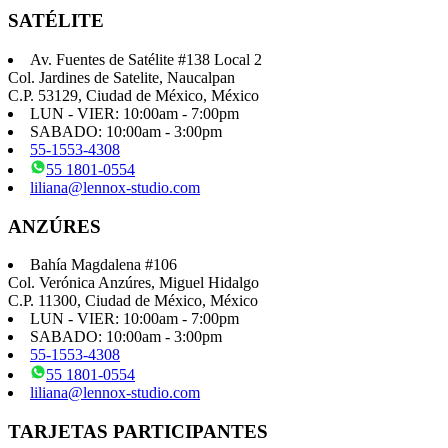
tiene
SATÉLITE
múltiples
variantes.
Av. Fuentes de Satélite #138 Local 2
Las
Col. Jardines de Satelite, Naucalpan
opciones
C.P. 53129, Ciudad de México, México
se
LUN - VIER: 10:00am - 7:00pm
pueden
SABADO: 10:00am - 3:00pm
elegir
55-1553-4308
en
55 1801-0554
la
liliana@lennox-studio.com
página
de
ANZÚRES
producto
Bahía Magdalena #106
Col. Verónica Anzúres, Miguel Hidalgo
C.P. 11300, Ciudad de México, México
LUN - VIER: 10:00am - 7:00pm
SABADO: 10:00am - 3:00pm
55-1553-4308
55 1801-0554
liliana@lennox-studio.com
TARJETAS PARTICIPANTES