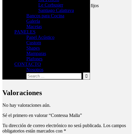
Color de cuerpo: Blanco / Negro
Le Corbusier
Apoyabrazos: brazos ajustables / brazos fijos
Santiago Calatrava
Asiento: / Mesh Negro /Mesh Gris
Bancos para Cocina
Galería
Información adicional
Macetas
PANELES
Panel Acústico
CUERPO COLOR
Blanco, Negro
Custom
Shapes
Mamparas
MALLA (respaldo)
Gris Claro, Negro
Plafones
CONTACTO
Nosotros
MALLA (Asiento)
Gris Medio, Negro
Valoraciones
No hay valoraciones aún.
Sé el primero en valorar “Contessa Malla”
Tu dirección de correo electrónico no será publicada.
Los campos
obligatorios están marcados con
*