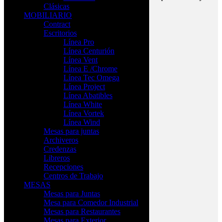
Clásicas
MOBILIARIO
Contract
Escritorios
Línea Pro
Línea Centurión
Contessa Malla
Línea Vent
Línea E /Chrome
$
34,521.00
Línea Tec Omega
Línea Project
Silla giratoria de 5 estrellas, Taburete alto
Línea Abatibles
Línea White
Línea Vortek
Línea Wind
CUERPO COLOR
Mesas para juntas
Archiveros
Credenzas
Libreros
MALLA (respaldo)
Recepciones
Centros de Trabajo
MESAS
Mesas para Juntas
Mesa para Comedor Industrial
MALLA (Asiento)
Mesas para Restaurantes
Limpiar
Mesas para Exterior