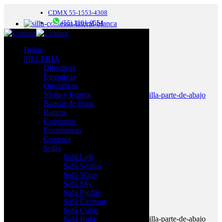
CDMX 55-1553-4308
(55) 1801-0554
Home
SILLERIA
Directivas
Ejecutivas
Operativas
Visita y Espera
Bancas de visita
Bancos
Conjuntos
Económicas
Contract
Sofás
Sofá Loft
Sofá Sophia
Sofá Wave
Sofá Sky
Sofá Profile
Sofá Element
Sofá Cubic
Sofá Rubi