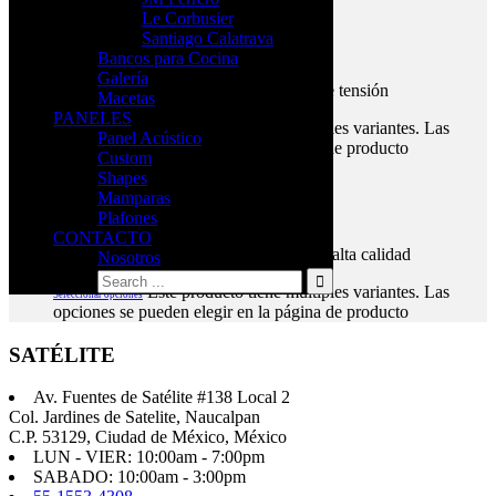
$
5,159.00
Le Corbusier
Santiago Calatrava
Serrani
Bancos para Cocina
Galería
Mecanismo reclinable con regulación de tensión
Macetas
PANELES
Este producto tiene múltiples variantes. Las
Seleccionar opciones
Panel Acústico
opciones se pueden elegir en la página de producto
Custom
$
12,605.00
Shapes
Mamparas
Yukon Black
Plafones
CONTACTO
Mecanismo synchro multiposiciones de alta calidad
Nosotros
Este producto tiene múltiples variantes. Las
Seleccionar opciones
opciones se pueden elegir en la página de producto
SATÉLITE
Av. Fuentes de Satélite #138 Local 2
Col. Jardines de Satelite, Naucalpan
C.P. 53129, Ciudad de México, México
LUN - VIER: 10:00am - 7:00pm
SABADO: 10:00am - 3:00pm