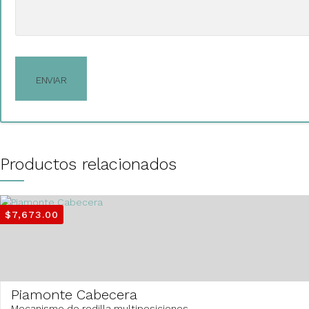
Productos relacionados
$
7,673.00
Piamonte Cabecera
Mecanismo de rodilla multiposiciones