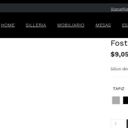
liliana@
HOME
SILLERIA
MOBILIARIO
MESAS
E
Fost
$
9,0
Sillon di
TAPIZ
Foster
cantidad