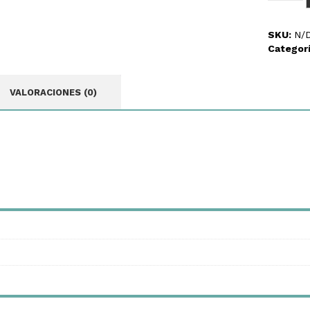
SKU:
N/
Categor
VALORACIONES (0)