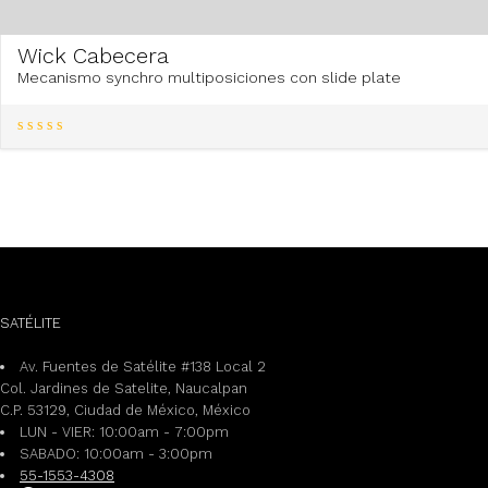
Wick Cabecera
Mecanismo synchro multiposiciones con slide plate
SATÉLITE
Av. Fuentes de Satélite #138 Local 2
Col. Jardines de Satelite, Naucalpan
C.P. 53129, Ciudad de México, México
LUN - VIER: 10:00am - 7:00pm
SABADO: 10:00am - 3:00pm
55-1553-4308