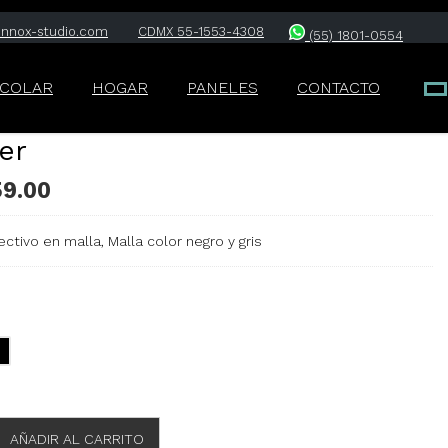
lennox-studio.com
CDMX 55-1553-4308
(55) 1801-0554
SCOLAR
HOGAR
PANELES
CONTACTO
er
59.00
rectivo en malla, Malla color negro y gris
AÑADIR AL CARRITO