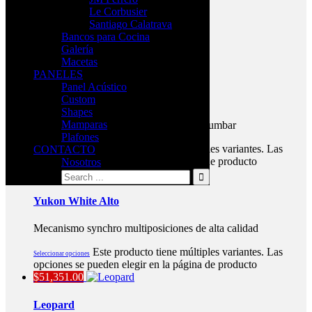
Le Corbusier
Santiago Calatrava
Bancos para Cocina
Productos relacionados
Galería
Macetas
$
7,571.00
PANELES
Panel Acústico
Freedom
Custom
Shapes
Mamparas
Respaldo en malla elastica,con soporte lumbar
Plafones
Este producto tiene múltiples variantes. Las
CONTACTO
Seleccionar opciones
opciones se pueden elegir en la página de producto
Nosotros
$
14,971.00
Yukon White Alto
Mecanismo synchro multiposiciones de alta calidad
Este producto tiene múltiples variantes. Las
Seleccionar opciones
opciones se pueden elegir en la página de producto
$
51,351.00
Leopard