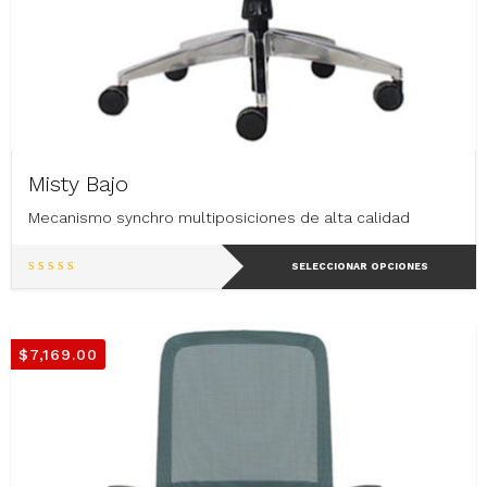
Misty Bajo
Mecanismo synchro multiposiciones de alta calidad
Este
SELECCIONAR OPCIONES
producto
tiene
múltiples
variantes.
$
7,169.00
Las
opciones
se
pueden
elegir
en