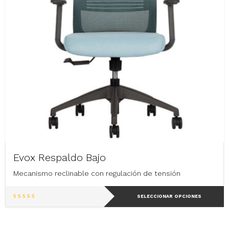
la
página
de
producto
Evox Respaldo Bajo
Mecanismo reclinable con regulación de tensión
Este
SELECCIONAR OPCIONES
producto
tiene
múltiples