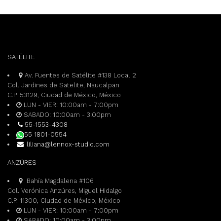
variantes.
Las
opciones
se
pueden
elegir
SATÉLITE
en
la
Av. Fuentes de Satélite #138 Local 2
página
Col. Jardines de Satelite, Naucalpan
de
C.P. 53129, Ciudad de México, México
producto
LUN - VIER: 10:00am - 7:00pm
SABADO: 10:00am - 3:00pm
55-1553-4308
55 1801-0554
liliana@lennox-studio.com
ANZÚRES
Bahía Magdalena #106
Col. Verónica Anzúres, Miguel Hidalgo
C.P. 11300, Ciudad de México, México
LUN - VIER: 10:00am - 7:00pm
SABADO: 10:00am - 3:00pm