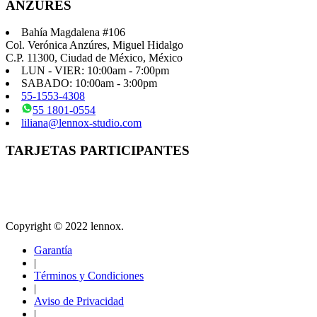
ANZÚRES
producto
Bahía Magdalena #106
Col. Verónica Anzúres, Miguel Hidalgo
C.P. 11300, Ciudad de México, México
LUN - VIER: 10:00am - 7:00pm
SABADO: 10:00am - 3:00pm
55-1553-4308
55 1801-0554
liliana@lennox-studio.com
TARJETAS PARTICIPANTES
Copyright © 2022 lennox.
Garantía
|
Términos y Condiciones
|
Aviso de Privacidad
|