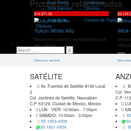
Productos relacionados
Sofá Profile
Credenzas
Sofá Element
Libreros
$
14,971.00
$
9,135.
Sofá Cubic
Recepciones
Sofá Rubi
Centros de Trabajo
Clásicas
Yukon White Alto
Wick
Mecanismo synchro multiposiciones de
Mecani
alta calidad
slide p
Este
Seleccionar opciones
Selecciona
producto
tiene
SATÉLITE
ANZ
múltiples
variantes.
Av. Fuentes de Satélite #138 Local
Ba
Las
2
Col. Ver
opciones
Col. Jardines de Satelite, Naucalpan
C.P. 11
se
C.P. 53129, Ciudad de México, México
LUN
pueden
LUN - VIER: 10:00am - 7:00pm
SAB
elegir
SABADO: 10:00am - 3:00pm
55
en
55-1553-4308
55
la
55 1801-0554
li
página