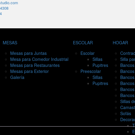
studio.com
4308
4
MESAS
ESCOLAR
HOGAR
Mesas para Juntas
Escolar
Contrac
Mesa para Comedor Industrial
Sillas
Silla p
Mesas para Restaurantes
Pupitres
Bancos 
Mesas para Exterior
Preescolar
Bancos
Galería
Sillas
Bancos 
Pupitres
Bancos 
Bancos 
Bancos
Sillas d
Camast
Sofás
Decora
T
E