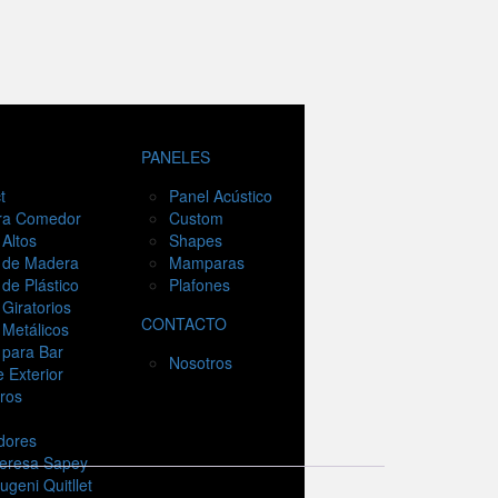
PANELES
t
Panel Acústico
ara Comedor
Custom
Altos
Shapes
 de Madera
Mamparas
de Plástico
Plafones
Giratorios
CONTACTO
Metálicos
 para Bar
Nosotros
e Exterior
ros
dores
eresa Sapey
ugeni Quitllet