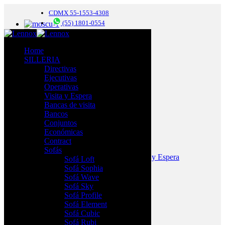
CDMX 55-1553-4308
(55) 1801-0554
Home
SILLERIA
Directivas
Ejecutivas
Moscú
Operativas
Visita y Espera
$
4,969.00
Bancas de visita
Bancos
Mecanismo reclinable multiposiciones
Conjuntos
Económicas
Moscú cantidad
Contract
Añadir al carrito
Sofás
Categorías:
SILLAS PARA OFICINA
,
Visita y Espera
Sofá Loft
Sofá Sophia
Descripción
Sofá Wave
Información adicional
Sofá Sky
Valoraciones (0)
Sofá Profile
Sofá Element
Tapizado en vinil negro
Sofá Cubic
Base de aluminio 4 puntas
Sofá Rubi