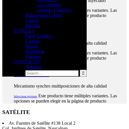
Acojinamiento en asiento de poliuretano inyectado
Le Corbusier
Santiago Calatrava
Este producto tiene múltiples variantes. Las
Seleccionar opciones
Bancos para Cocina
opciones se pueden elegir en la página de producto
Galería
$
6,591.00
Macetas
PANELES
Misty Bajo
Panel Acústico
Custom
Mecanismo synchro multiposiciones de alta calidad
Shapes
Mamparas
Este producto tiene múltiples variantes. Las
Seleccionar opciones
Plafones
opciones se pueden elegir en la página de producto
CONTACTO
$
14,971.00
Nosotros
Yukon White Alto
Mecanismo synchro multiposiciones de alta calidad
Este producto tiene múltiples variantes. Las
Seleccionar opciones
opciones se pueden elegir en la página de producto
SATÉLITE
Av. Fuentes de Satélite #138 Local 2
Col. Jardines de Satelite, Naucalpan