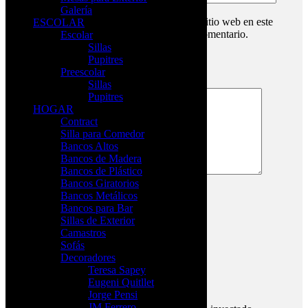
Galería
Guardar mi nombre, correo electrónico y sitio web en este
ESCOLAR
navegador para la próxima vez que haga un comentario.
Escolar
Sillas
Tu puntuación
*
Pupitres
Preescolar
Tu valoración
*
Sillas
Pupitres
HOGAR
Contract
Silla para Comedor
Bancos Altos
Bancos de Madera
Bancos de Plástico
Bancos Giratorios
Bancos Metálicos
Bancos para Bar
Sillas de Exterior
Productos relacionados
Camastros
Sofás
$
11,349.00
Decoradores
Teresa Sapey
Alberta Visita
Eugeni Quitllet
Jorge Pensi
JM Ferrero