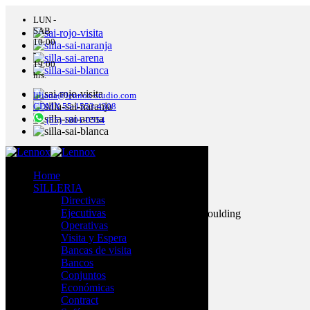
LUN -
SAB
10:00
-
19:00
hrs.
liliana@lennox-studio.com
CDMX 55-1553-4308
(55) 1801-0554
Sai
Home
SILLERIA
$
1,785.00
Directivas
Ejecutivas
Silla de 4 patas elaborada con tecnología air moulding
Operativas
Visita y Espera
Bancas de visita
Bancos
Conjuntos
Económicas
Contract