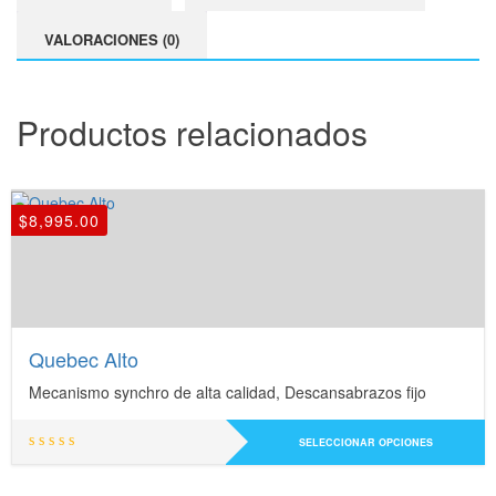
VALORACIONES (0)
Productos relacionados
$
8,995.00
Quebec Alto
Mecanismo synchro de alta calidad, Descansabrazos fijo
Este
SELECCIONAR OPCIONES
producto
tiene
múltiples