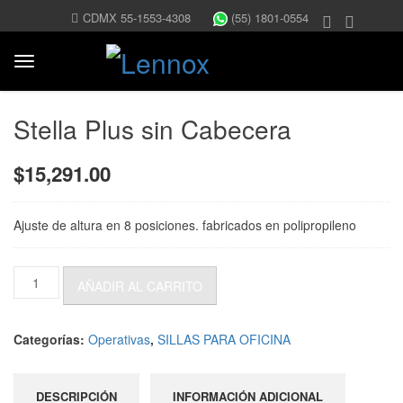
CDMX 55-1553-4308
(55) 1801-0554
Stella Plus sin Cabecera
$
15,291.00
Ajuste de altura en 8 posiciones. fabricados en polipropileno
Stella
AÑADIR AL CARRITO
Plus
sin
Cabecera
Categorías:
Operativas
,
SILLAS PARA OFICINA
cantidad
DESCRIPCIÓN
INFORMACIÓN ADICIONAL