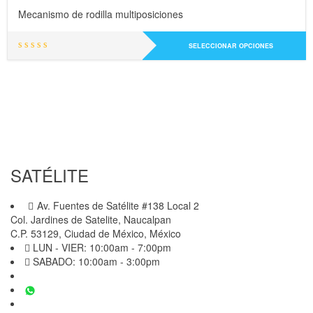
página
Mecanismo de rodilla multiposiciones
de
producto
Este
SELECCIONAR OPCIONES
producto
tiene
múltiples
variantes.
Las
opciones
se
pueden
elegir
SATÉLITE
en
la
Av. Fuentes de Satélite #138 Local 2
página
Col. Jardines de Satelite, Naucalpan
de
C.P. 53129, Ciudad de México, México
producto
LUN - VIER: 10:00am - 7:00pm
SABADO: 10:00am - 3:00pm
55-1553-4308
55 1801-0554
liliana@lennox-studio.com