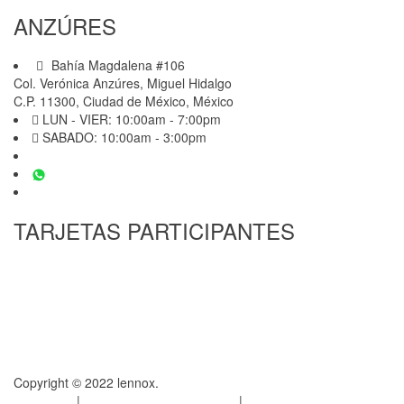
ANZÚRES
Bahía Magdalena #106
Col. Verónica Anzúres, Miguel Hidalgo
C.P. 11300, Ciudad de México, México
LUN - VIER: 10:00am - 7:00pm
SABADO: 10:00am - 3:00pm
55-1553-4308
55 1801-0554
liliana@lennox-studio.com
TARJETAS PARTICIPANTES
Copyright © 2022 lennox.
Garantía
|
Términos y Condiciones
|
Aviso de Privacidad