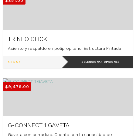
$
851.00
TRINEO CLICK
Asiento y respaldo en polipropileno, Estructura Pintada
Este
SELECCIONAR OPCIONES
producto
tiene
múltiples
variantes.
$
9,479.00
Las
opciones
se
pueden
elegir
en
G-CONNECT 1 GAVETA
la
página
Gaveta con cerradura, Cuenta con la capacidad de