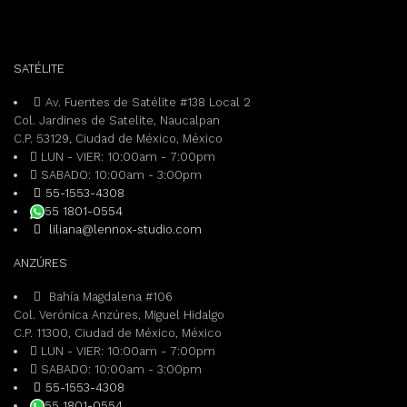
opciones
se
pueden
elegir
SATÉLITE
en
la
Av. Fuentes de Satélite #138 Local 2
página
Col. Jardines de Satelite, Naucalpan
de
C.P. 53129, Ciudad de México, México
producto
LUN - VIER: 10:00am - 7:00pm
SABADO: 10:00am - 3:00pm
55-1553-4308
55 1801-0554
liliana@lennox-studio.com
ANZÚRES
Bahía Magdalena #106
Col. Verónica Anzúres, Miguel Hidalgo
C.P. 11300, Ciudad de México, México
LUN - VIER: 10:00am - 7:00pm
SABADO: 10:00am - 3:00pm
55-1553-4308
55 1801-0554