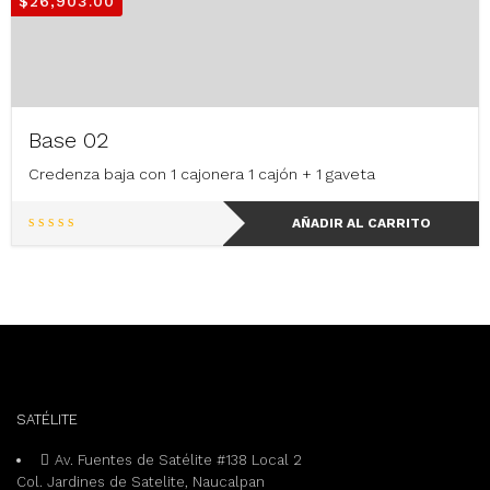
$
26,903.00
Las
opciones
se
pueden
elegir
en
Base 02
la
página
Credenza baja con 1 cajonera 1 cajón + 1 gaveta
de
producto
AÑADIR AL CARRITO
SATÉLITE
Av. Fuentes de Satélite #138 Local 2
Col. Jardines de Satelite, Naucalpan