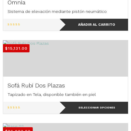
Omnia
Sistema de elevación mediante pistón neumático
AÑADIR AL CARRITO
$
15,131.00
Sofá Rubi Dos Plazas
Tapizado en Tela, disponible también en piel
Este
SELECCIONAR OPCIONES
producto
tiene
múltiples
variantes.