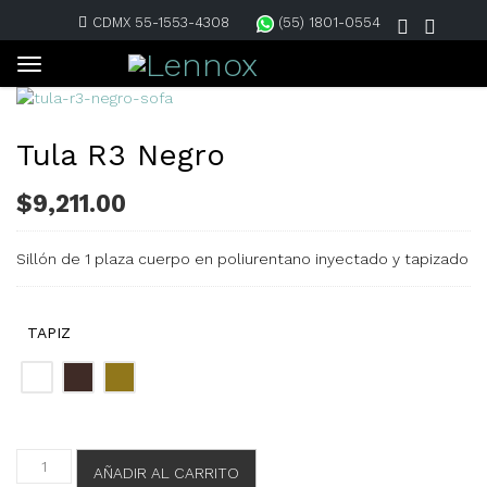
CDMX 55-1553-4308
(55) 1801-0554
Tula R3 Negro
$
9,211.00
Sillón de 1 plaza cuerpo en poliurentano inyectado y tapizado
TAPIZ
Tula
AÑADIR AL CARRITO
R3