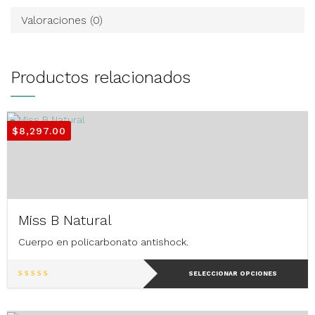
Valoraciones (0)
Productos relacionados
$
8,297.00
Miss B Natural
Cuerpo en policarbonato antishock.
Este
SELECCIONAR OPCIONES
producto
tiene
múltiples