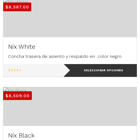
variantes.
$
8,587.00
Las
opciones
se
pueden
elegir
en
Nix White
la
página
Concha trasera de asiento y respaldo en color negro
de
producto
Este
SELECCIONAR OPCIONES
producto
tiene
múltiples
variantes.
$
8,509.00
Las
opciones
se
pueden
elegir
en
Nix Black
la