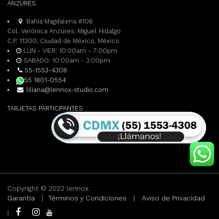
ANZÚRES
Bahía Magdalena #106
Col. Verónica Anzúres, Miguel Hidalgo
C.P. 11300, Ciudad de México, México
LUN - VIER: 10:00am - 7:00pm
SABADO: 10:00am - 3:00pm
55-1553-4308
55 1801-0554
liliana@lennox-studio.com
TARJETAS PARTICIPANTES
Copyright © 2022 lennox.
Garantía
|
Términos y Condiciones
|
Aviso de Privacidad
|