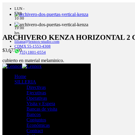
LUN -
SAB
10:00
-
19:00
hrs.
ARCHIVERO KENZA HORIZONTAL 2 
liliana@lennox-studio.com
CDMX 55-1553-4308
$
3,673.00
(55) 1801-0554
cubierto en material melaminico.
Home
SILLERIA
Directivas
Ejecutivas
Operativas
Visita y Espera
Bancas de visita
Bancos
MELAMINA
Conjuntos
Económicas
Contract